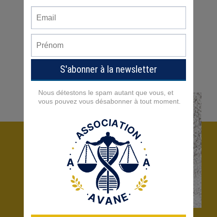
95
60
Bénévoles
Adhérents