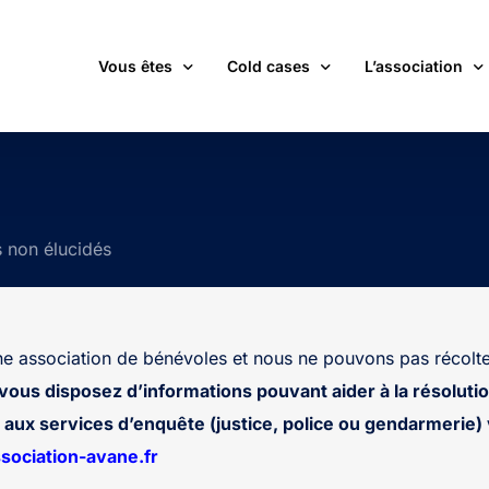
Vous êtes
Cold cases
L’association
victime d’une affaire non élucidée
La carte des cold cases
Adhérer
expert ou professionnel(le) du monde judiciaire
La liste des cold cases
Les membres de 
s non élucidés
passionné(e) par les cold cases
Les articles de l’association
Les nouvelles
un futur adhérent ou bénévole
Devenir bénévol
étudiant(e)
Les valeurs de l
 association de bénévoles et nous ne pouvons pas récolte
journaliste
Contact
 vous disposez d’informations pouvant aider à la résolutio
aux services d’enquête (justice, police ou gendarmerie) v
ociation-avane.fr