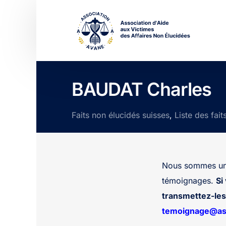
BAUDAT Charles
Faits non élucidés suisses
,
Liste des fait
Nous sommes une
témoignages.
Si
transmettez-les 
temoignage@ass