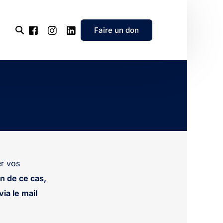
Faire un don
l’association
e
’association
r vos
n de ce cas,
ia le mail