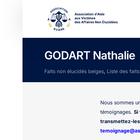
GODART Nathalie
Faits non élucidés belges
,
Liste des fait
Nous sommes une
témoignages.
Si
transmettez-les 
temoignage@ass