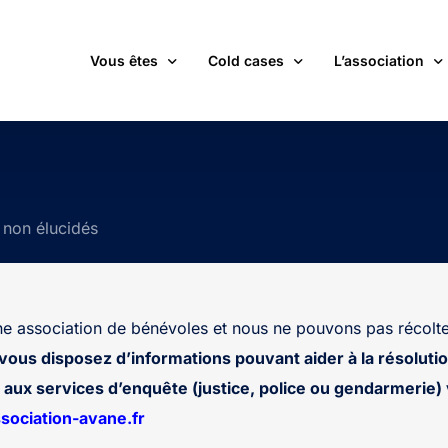
Vous êtes
Cold cases
L’association
victime d’une affaire non élucidée
La carte des cold cases
Adhérer
expert ou professionnel(le) du monde judiciaire
La liste des cold cases
Les membres de 
s non élucidés
passionné(e) par les cold cases
Les articles de l’association
Les nouvelles
un futur adhérent ou bénévole
Devenir bénévol
étudiant(e)
Les valeurs de l
 association de bénévoles et nous ne pouvons pas récolte
journaliste
Contact
 vous disposez d’informations pouvant aider à la résolutio
aux services d’enquête (justice, police ou gendarmerie) v
ociation-avane.fr