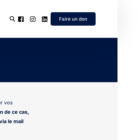
Faire un don
l’association
e
’association
r vos
n de ce cas,
ia le mail