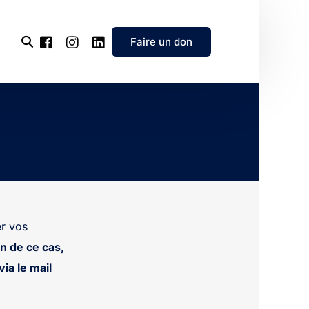
Faire un don
l’association
e
’association
r vos
n de ce cas,
ia le mail