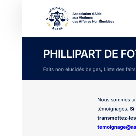
PHILLIPART DE FO
Faits non élucidés belges
,
Liste des fait
Nous sommes une
témoignages.
Si
transmettez-les 
temoignage@ass