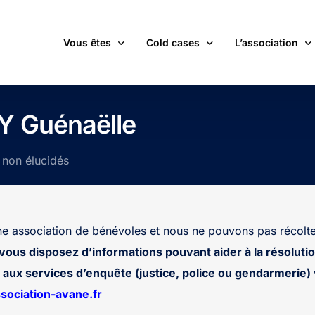
Vous êtes
Cold cases
L’association
victime d’une affaire non élucidée
La carte des cold cases
Adhérer
Y Guénaëlle
expert ou professionnel(le) du monde judiciaire
La liste des cold cases
Les membres de 
s non élucidés
passionné(e) par les cold cases
Les articles de l’association
Les nouvelles
un futur adhérent ou bénévole
Devenir bénévol
étudiant(e)
Les valeurs de l
 association de bénévoles et nous ne pouvons pas récolte
journaliste
Contact
 vous disposez d’informations pouvant aider à la résolutio
aux services d’enquête (justice, police ou gendarmerie) v
ociation-avane.fr