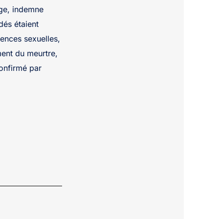
age, indemne
dés étaient
olences sexuelles,
ment du meurtre,
confirmé par