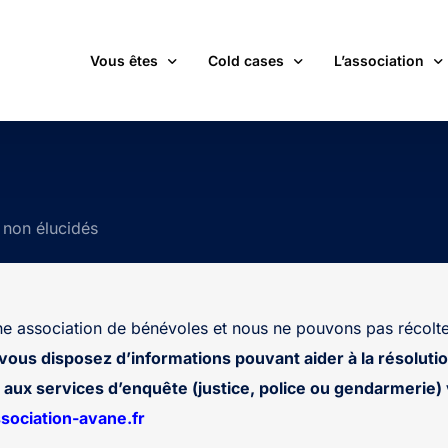
Vous êtes
Cold cases
L’association
victime d’une affaire non élucidée
La carte des cold cases
Adhérer
expert ou professionnel(le) du monde judiciaire
La liste des cold cases
Les membres de 
s non élucidés
passionné(e) par les cold cases
Les articles de l’association
Les nouvelles
un futur adhérent ou bénévole
Devenir bénévol
étudiant(e)
Les valeurs de l
 association de bénévoles et nous ne pouvons pas récolte
journaliste
Contact
 vous disposez d’informations pouvant aider à la résolutio
aux services d’enquête (justice, police ou gendarmerie) v
ociation-avane.fr