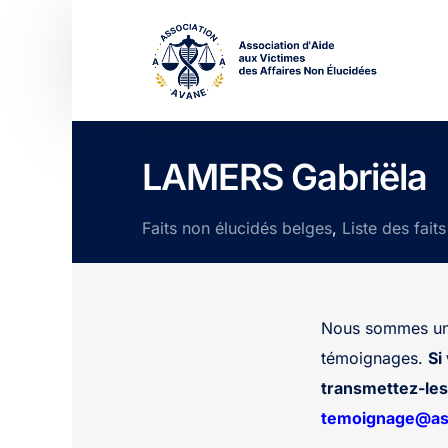
LAMERS Gabriëla
Faits non élucidés belges
,
Liste des fait
Nous sommes une
témoignages.
Si
transmettez-les 
temoignage@ass