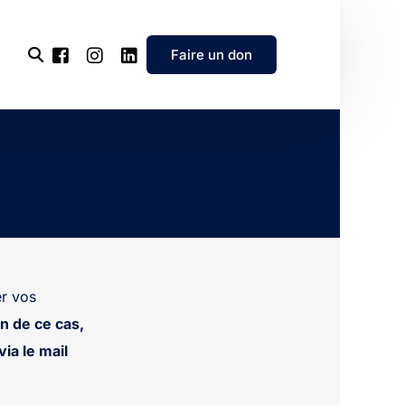
Faire un don
l’association
e
’association
r vos
n de ce cas,
ia le mail