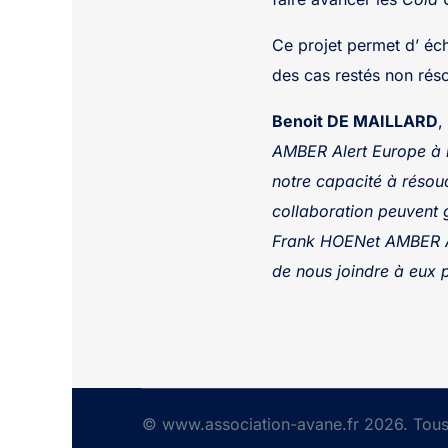
Ce projet permet d’ éch
des cas restés non rés
Benoit DE MAILLARD
,
AMBER Alert Europe à l’
notre capacité à résoud
collaboration peuvent 
Frank HOENet AMBER Ale
de nous joindre à eux p
© www.association-avane.fr 2026. Tous 