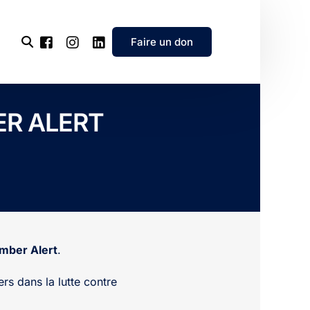
Faire un don
BER ALERT
l’association
e
’association
mber Alert
.
ers dans la lutte contre