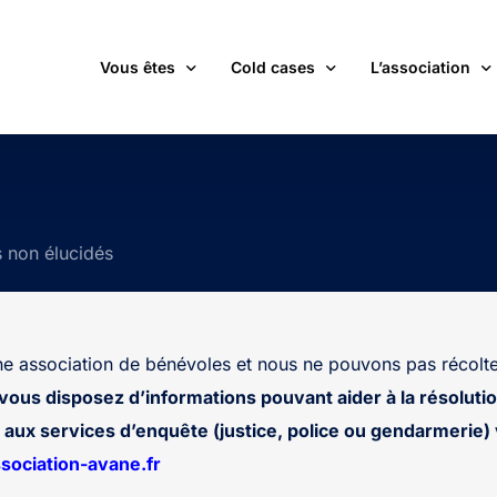
Vous êtes
Cold cases
L’association
victime d’une affaire non élucidée
La carte des cold cases
Adhérer
expert ou professionnel(le) du monde judiciaire
La liste des cold cases
Les membres de 
s non élucidés
passionné(e) par les cold cases
Les articles de l’association
Les nouvelles
un futur adhérent ou bénévole
Devenir bénévol
étudiant(e)
Les valeurs de l
 association de bénévoles et nous ne pouvons pas récolte
journaliste
Contact
 vous disposez d’informations pouvant aider à la résolutio
aux services d’enquête (justice, police ou gendarmerie) v
ociation-avane.fr