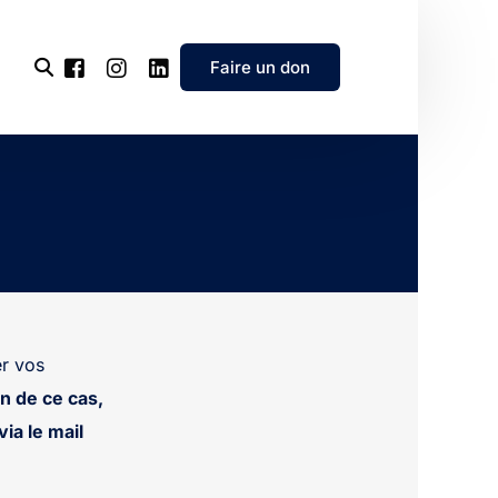
Faire un don
l’association
e
’association
r vos
n de ce cas,
ia le mail