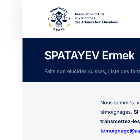
SPATAYEV Ermek
Faits non élucidés suisses
,
Liste des fait
Nous sommes une
témoignages.
Si
transmettez-les 
temoignage@ass