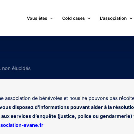
Vous êtes
Cold cases
L’association
victime d’une affaire non élucidée
La carte des cold cases
Adhérer
expert ou professionnel(le) du monde judiciaire
La liste des cold cases
Les membres de 
s non élucidés
passionné(e) par les cold cases
Les articles de l’association
Les nouvelles
un futur adhérent ou bénévole
Devenir bénévol
étudiant(e)
Les valeurs de l
 association de bénévoles et nous ne pouvons pas récolte
journaliste
Contact
 vous disposez d’informations pouvant aider à la résolutio
aux services d’enquête (justice, police ou gendarmerie) v
ociation-avane.fr