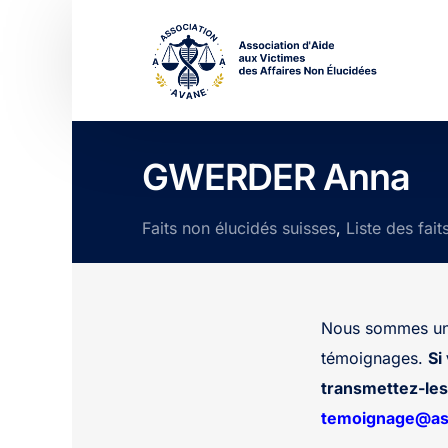
GWERDER Anna
Faits non élucidés suisses
,
Liste des fait
Nous sommes une
témoignages.
Si
transmettez-les 
temoignage@ass