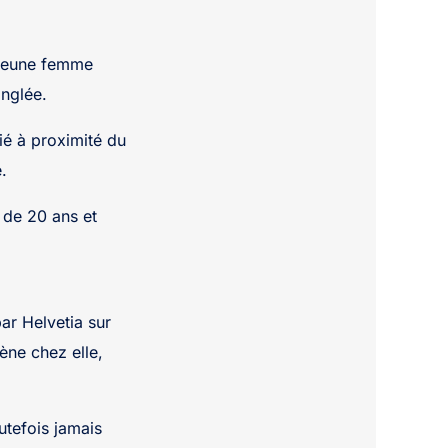
e jeune femme
nglée.
ié à proximité du
.
de 20 ans et
ar Helvetia sur
mène chez elle,
outefois jamais