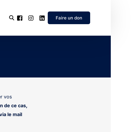
Faire un don
l’association
e
’association
r vos
n de ce cas,
ia le mail