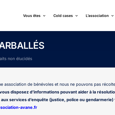
Vous êtes
Cold cases
L’association
victime d’une affaire non élucidée
La carte des cold cases
Adhérer
CARBALLÉS
expert ou professionnel(le) du monde judiciaire
La liste des cold cases
Les membres de 
faits non élucidés
passionné(e) par les cold cases
Les articles de l’association
Les nouvelles
un futur adhérent ou bénévole
Devenir bénévol
étudiant(e)
Les valeurs de l
 association de bénévoles et nous ne pouvons pas récolte
journaliste
Contact
 vous disposez d’informations pouvant aider à la résolutio
aux services d’enquête (justice, police ou gendarmerie) v
ociation-avane.fr