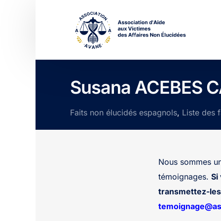
Susana ACEBES 
Faits non élucidés espagnols
,
Liste des 
Nous sommes une
témoignages.
Si
transmettez-les 
temoignage@ass