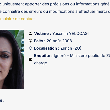
z uniquement apporter des précisions ou informations génér
re connaître des erreurs ou modifications à effectuer merci 
rmulaire de contact
.
Victime :
Yasemin YELOCAGI
Faits :
20 août 2008
Localisation :
Zürich (ZU)
Enquête :
Ignoré – Ministère public de Zü
charge
s :