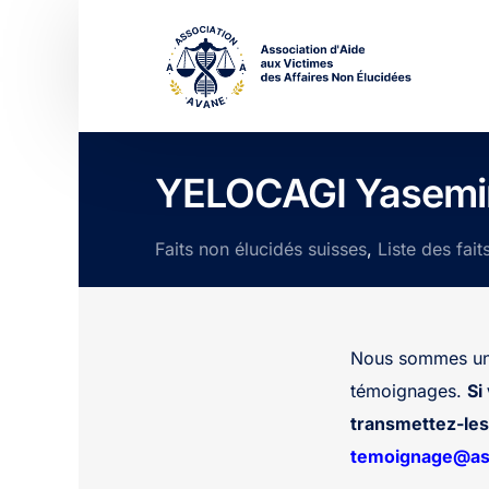
YELOCAGI Yasemi
Faits non élucidés suisses
,
Liste des fait
Nous sommes une
témoignages.
Si
transmettez-les 
temoignage@ass