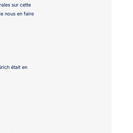
ales sur cette
de nous en faire
rich était en