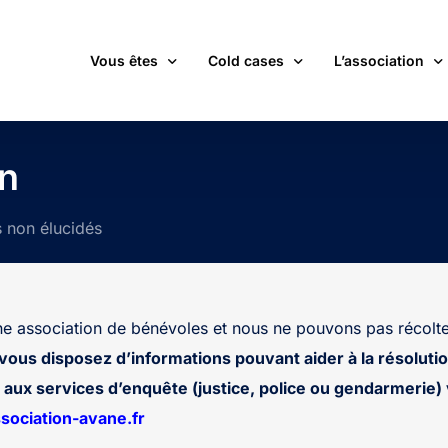
Vous êtes
Cold cases
L’association
victime d’une affaire non élucidée
La carte des cold cases
Adhérer
n
expert ou professionnel(le) du monde judiciaire
La liste des cold cases
Les membres de 
s non élucidés
passionné(e) par les cold cases
Les articles de l’association
Les nouvelles
un futur adhérent ou bénévole
Devenir bénévol
étudiant(e)
Les valeurs de l
 association de bénévoles et nous ne pouvons pas récolte
journaliste
Contact
 vous disposez d’informations pouvant aider à la résolutio
aux services d’enquête (justice, police ou gendarmerie) v
ociation-avane.fr