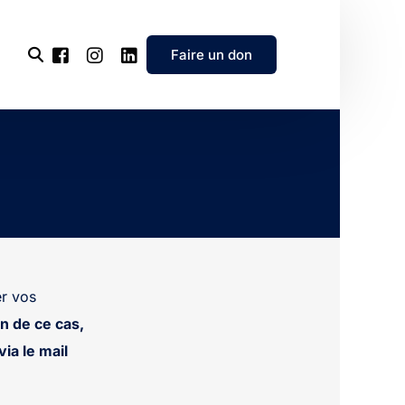
Faire un don
l’association
e
’association
r vos
n de ce cas,
ia le mail