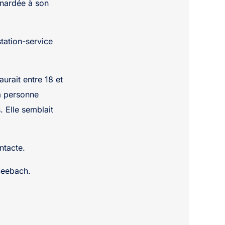
nardée à son
station-service
aurait entre 18 et
La personne
. Elle semblait
ntacte.
 Seebach.