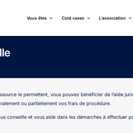
Vous êtes
Cold cases
L’association
victime d’une affaire non élucidée
La carte des cold cases
Adhérer
lle
expert ou professionnel(le) du monde judiciaire
La liste des cold cases
Les membres de 
passionné(e) par les cold cases
Les articles de l’association
Les nouvelles
un futur adhérent ou bénévole
Devenir bénévol
étudiant(e)
Les valeurs de l
ssource le permettent, vous pouvez bénéficier de l’aide juri
journaliste
Contact
ralement ou partiellement vos frais de procédure.
us conseille et vous aide dans les démarches à effectuer po