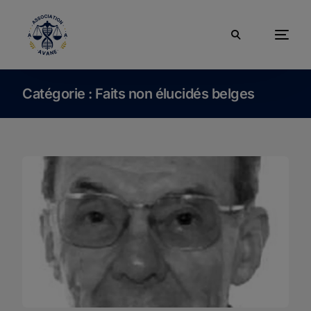
Catégorie :
Faits non élucidés belges