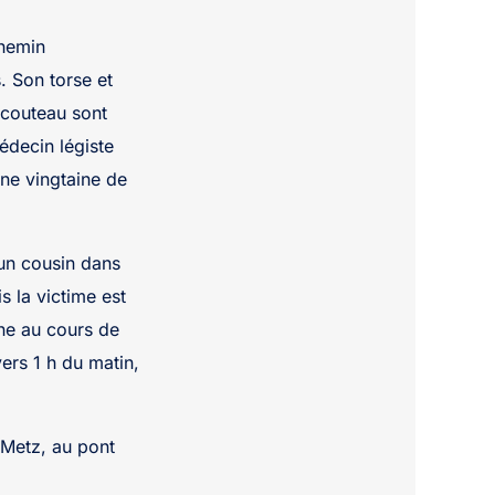
chemin
. Son torse et
 couteau sont
édecin légiste
une vingtaine de
un cousin dans
s la victime est
ne au cours de
ers 1 h du matin,
 Metz, au pont