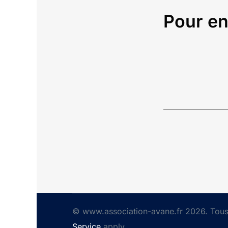
Pour en
© www.association-avane.fr 2026. Tous 
Service
apply.