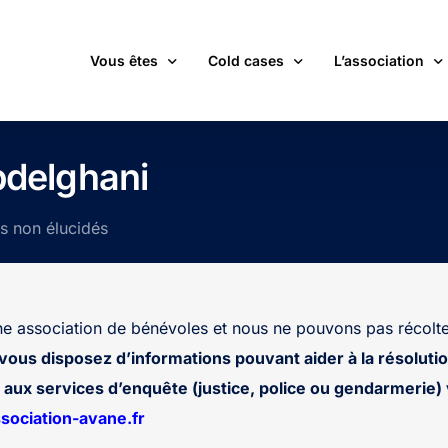
Vous êtes
Cold cases
L’association
victime d’une affaire non élucidée
La carte des cold cases
Adhérer
delghani
expert ou professionnel(le) du monde judiciaire
La liste des cold cases
Les membres de 
ts non élucidés
passionné(e) par les cold cases
Les articles de l’association
Les nouvelles
un futur adhérent ou bénévole
Devenir bénévol
étudiant(e)
Les valeurs de l
 association de bénévoles et nous ne pouvons pas récolte
journaliste
Contact
 vous disposez d’informations pouvant aider à la résolutio
aux services d’enquête (justice, police ou gendarmerie) v
ociation-avane.fr