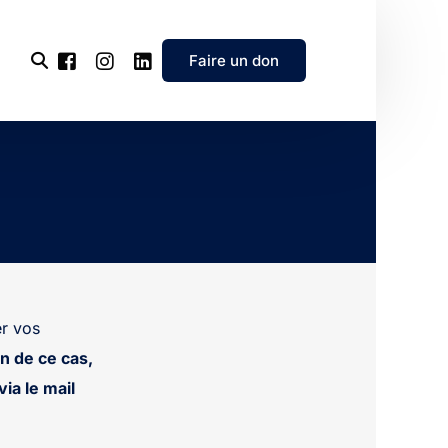
Faire un don
l’association
e
’association
r vos
n de ce cas,
ia le mail