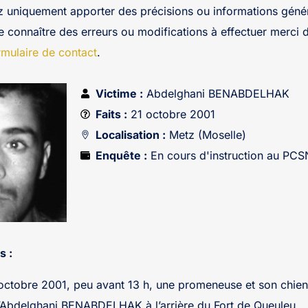
z uniquement apporter des précisions ou informations génér
re connaître des erreurs ou modifications à effectuer merci 
rmulaire de contact
.
Victime :
Abdelghani BENABDELHAK
Faits :
21 octobre 2001
Localisation :
Metz (Moselle)
Enquête :
En cours d'instruction au PC
s :
octobre 2001, peu avant 13 h, une promeneuse et son chien
’Abdelghani BENABDELHAK à l’arrière du Fort de Queuleu.