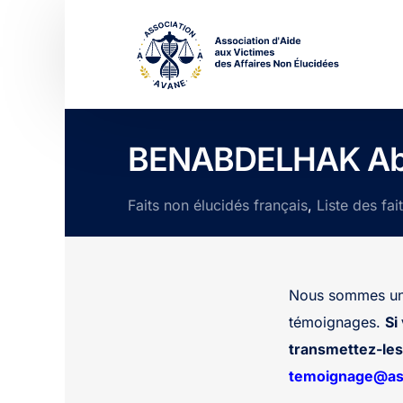
BENABDELHAK Ab
Faits non élucidés français
,
Liste des fai
Nous sommes une
témoignages.
Si
transmettez-les 
temoignage@ass