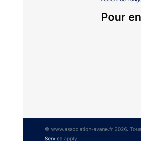
Pour en
© www.association-avane.fr 2026. Tous 
Service
apply.