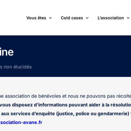
Vous êtes
Cold cases
L’association
victime d’une affaire non élucidée
La carte des cold cases
Adhérer
ine
expert ou professionnel(le) du monde judiciaire
La liste des cold cases
Les membres de 
ts non élucidés
passionné(e) par les cold cases
Les articles de l’association
Les nouvelles
un futur adhérent ou bénévole
Devenir bénévol
étudiant(e)
Les valeurs de l
 association de bénévoles et nous ne pouvons pas récolte
journaliste
Contact
 vous disposez d’informations pouvant aider à la résolutio
aux services d’enquête (justice, police ou gendarmerie) v
ociation-avane.fr