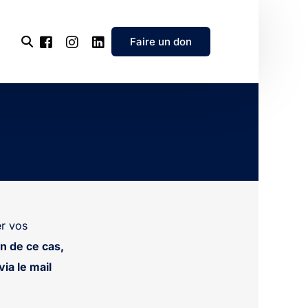
Faire un don
l’association
e
’association
r vos
n de ce cas,
ia le mail