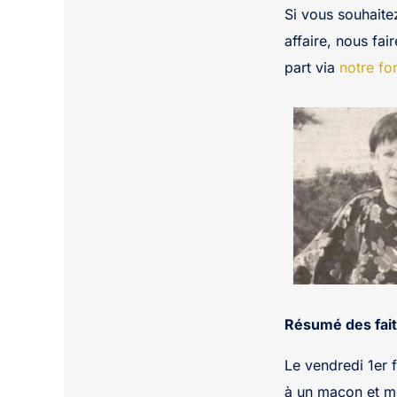
Si vous souhaite
affaire, nous fai
part via
notre fo
Résumé des fait
Le vendredi 1er 
à un maçon et mèr