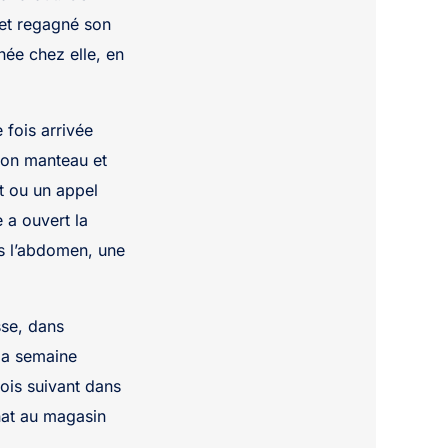
e et regagné son
ée chez elle, en
 fois arrivée
son manteau et
t ou un appel
 a ouvert la
ns l’abdomen, une
sse, dans
 la semaine
ois suivant dans
inat au magasin