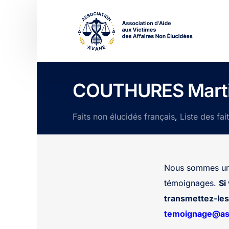
COUTHURES Mart
Faits non élucidés français
,
Liste des fai
Nous sommes une
témoignages.
Si
transmettez-les 
temoignage@ass