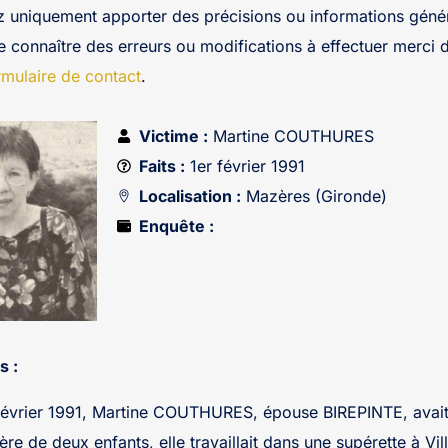
z uniquement apporter des précisions ou informations génér
re connaître des erreurs ou modifications à effectuer merci 
rmulaire de contact
.
Victime :
Martine COUTHURES
Faits :
1er février 1991
Localisation :
Mazères (Gironde)
Enquête :
s :
février 1991, Martine COUTHURES, épouse BIREPINTE, avait
e de deux enfants, elle travaillait dans une supérette à Vil