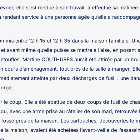
évrier, elle s’est rendue à son travail, a effectué sa matiné
n rendant service à une personne âgée qu’elle a raccompagn
ommis entre 12 h 15 et 12 h 35 dans la maison familiale. Une
et avant même qu’elle puisse se mettre à l’aise, en posant 
ntoufles, Martine COUTHURES aurait été attirée par un brui
n cours d’aménagement, tout près de la salle à manger. Elle
mmédiatement atteinte par deux décharges de fusil : une da
gorge.
ur le coup. Elle a été abattue de deux coups de fusil de cha
cou, avec une arme prise au râtelier de son mari, retrouvée
 fossé près de la maison. Les cartouches, découvertes le m
e la maison, avaient été achetées l’avant-veille de l’assass
on.