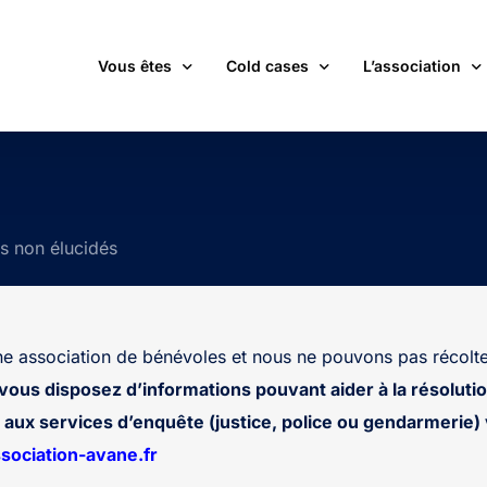
Vous êtes
Cold cases
L’association
victime d’une affaire non élucidée
La carte des cold cases
Adhérer
expert ou professionnel(le) du monde judiciaire
La liste des cold cases
Les membres de 
ts non élucidés
passionné(e) par les cold cases
Les articles de l’association
Les nouvelles
un futur adhérent ou bénévole
Devenir bénévol
étudiant(e)
Les valeurs de l
 association de bénévoles et nous ne pouvons pas récolte
journaliste
Contact
 vous disposez d’informations pouvant aider à la résolutio
aux services d’enquête (justice, police ou gendarmerie) v
ociation-avane.fr