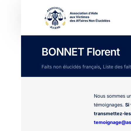
BONNET Florent
Faits non élucidés français
,
Liste des fai
Nous sommes une
témoignages.
Si
transmettez-les 
temoignage@ass