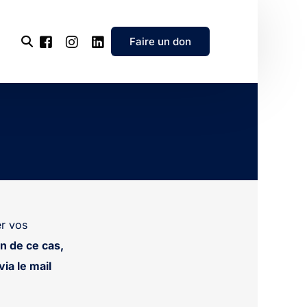
Faire un don
l’association
e
’association
r vos
n de ce cas,
ia le mail