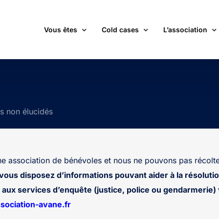
Vous êtes
Cold cases
L’association
victime d’une affaire non élucidée
La carte des cold cases
Adhérer
expert ou professionnel(le) du monde judiciaire
La liste des cold cases
Les membres de 
ts non élucidés
passionné(e) par les cold cases
Les articles de l’association
Les nouvelles
un futur adhérent ou bénévole
Devenir bénévol
étudiant(e)
Les valeurs de l
 association de bénévoles et nous ne pouvons pas récolte
journaliste
Contact
 vous disposez d’informations pouvant aider à la résolutio
aux services d’enquête (justice, police ou gendarmerie) v
ociation-avane.fr