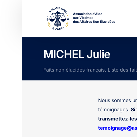
MICHEL Julie
Faits non élucidés français
,
Liste des fai
Nous sommes une
témoignages.
Si
transmettez-les 
temoignage@ass