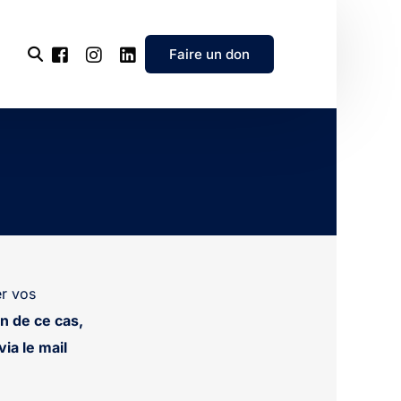
Faire un don
l’association
e
’association
r vos
n de ce cas,
ia le mail