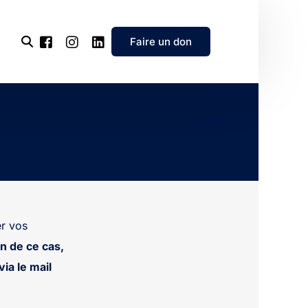
Faire un don
l’association
e
’association
r vos
n de ce cas,
ia le mail