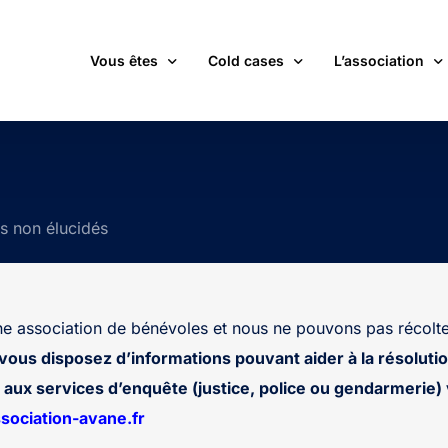
Vous êtes
Cold cases
L’association
victime d’une affaire non élucidée
La carte des cold cases
Adhérer
expert ou professionnel(le) du monde judiciaire
La liste des cold cases
Les membres de 
ts non élucidés
passionné(e) par les cold cases
Les articles de l’association
Les nouvelles
un futur adhérent ou bénévole
Devenir bénévol
étudiant(e)
Les valeurs de l
 association de bénévoles et nous ne pouvons pas récolte
journaliste
Contact
 vous disposez d’informations pouvant aider à la résolutio
aux services d’enquête (justice, police ou gendarmerie) v
ociation-avane.fr