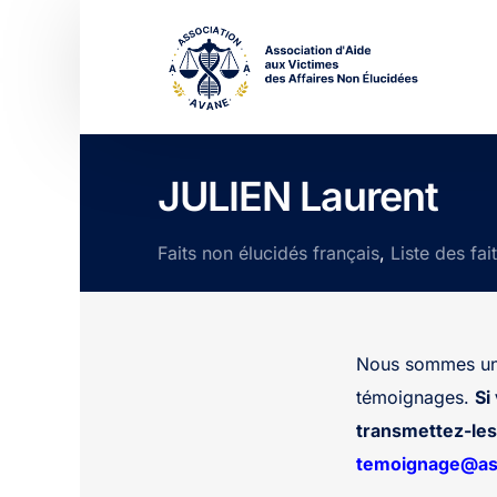
JULIEN Laurent
Faits non élucidés français
,
Liste des fai
Nous sommes une
témoignages.
Si
transmettez-les 
temoignage@ass