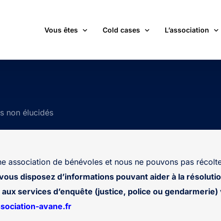
Vous êtes
Cold cases
L’association
victime d’une affaire non élucidée
La carte des cold cases
Adhérer
expert ou professionnel(le) du monde judiciaire
La liste des cold cases
Les membres de 
ts non élucidés
passionné(e) par les cold cases
Les articles de l’association
Les nouvelles
un futur adhérent ou bénévole
Devenir bénévol
étudiant(e)
Les valeurs de l
 association de bénévoles et nous ne pouvons pas récolte
journaliste
Contact
 vous disposez d’informations pouvant aider à la résolutio
aux services d’enquête (justice, police ou gendarmerie) v
ociation-avane.fr