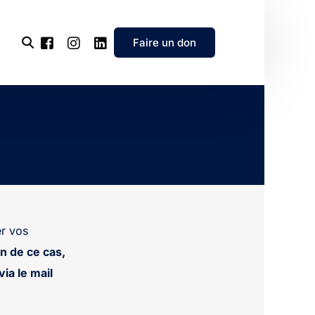
Faire un don
l’association
e
’association
r vos
n de ce cas,
ia le mail