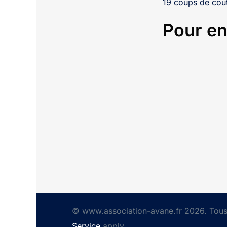
19 coups de cou
Pour en
© www.association-avane.fr 2026. Tous 
Service
apply.