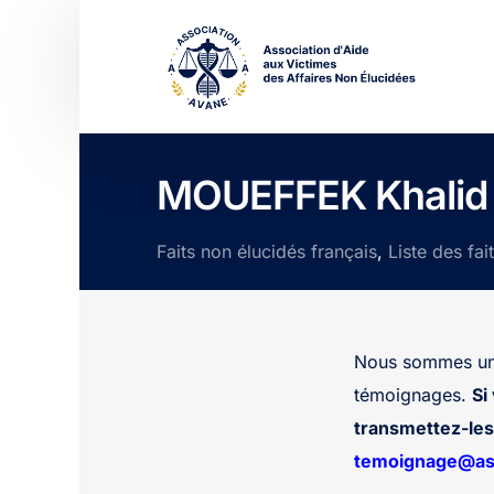
MOUEFFEK Khalid
Faits non élucidés français
,
Liste des fai
Nous sommes une
témoignages.
Si
transmettez-les 
temoignage@ass