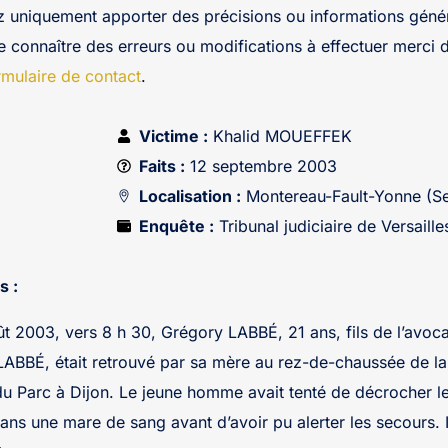
z uniquement apporter des précisions ou informations génér
re connaître des erreurs ou modifications à effectuer merci 
rmulaire de contact
.
Victime :
Khalid MOUEFFEK
Faits :
12 septembre 2003
Localisation :
Montereau-Fault-Yonne (Se
Enquête :
Tribunal judiciaire de Versaille
s :
t 2003, vers 8 h 30, Grégory LABBÉ, 21 ans, fils de l’avoca
LABBÉ, était retrouvé par sa mère au rez-de-chaussée de l
 du Parc à Dijon. Le jeune homme avait tenté de décrocher l
dans une mare de sang avant d’avoir pu alerter les secours. I