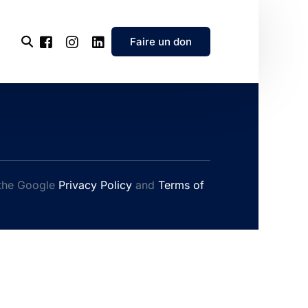
Faire un don
l’association
e
 the Google
Privacy Policy
and
Terms of
’association