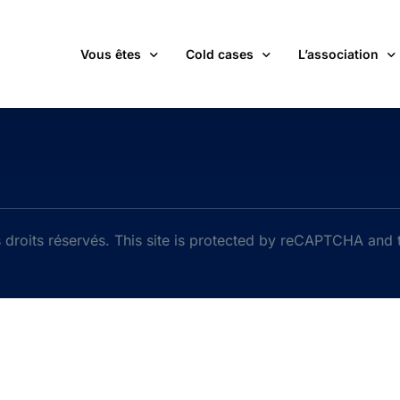
Vous êtes
Cold cases
L’association
victime d’une affaire non élucidée
La carte des cold cases
Adhérer
expert ou professionnel(le) du monde judiciaire
La liste des cold cases
Les membres de 
passionné(e) par les cold cases
Les articles de l’association
Les nouvelles
un futur adhérent ou bénévole
Devenir bénévol
droits réservés. This site is protected by reCAPTCHA and
étudiant(e)
Les valeurs de l
journaliste
Contact