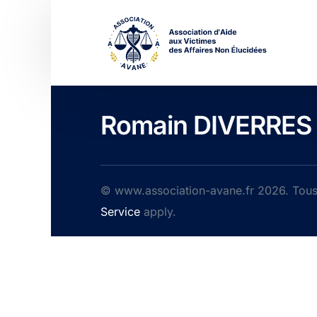
Romain DIVERRES
© www.association-avane.fr 2026. Tous 
Service
apply.