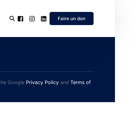
Faire un don
l’association
e
 the Google
Privacy Policy
and
Terms of
’association