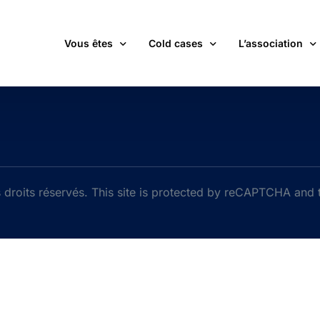
Vous êtes
Cold cases
L’association
victime d’une affaire non élucidée
La carte des cold cases
Adhérer
expert ou professionnel(le) du monde judiciaire
La liste des cold cases
Les membres de 
passionné(e) par les cold cases
Les articles de l’association
Les nouvelles
un futur adhérent ou bénévole
Devenir bénévol
droits réservés. This site is protected by reCAPTCHA and
étudiant(e)
Les valeurs de l
journaliste
Contact