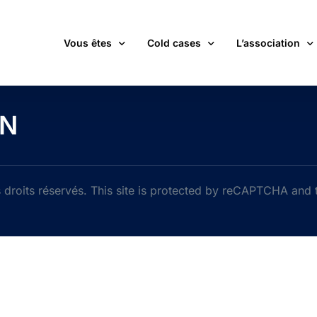
Vous êtes
Cold cases
L’association
victime d’une affaire non élucidée
La carte des cold cases
Adhérer
NN
expert ou professionnel(le) du monde judiciaire
La liste des cold cases
Les membres de 
passionné(e) par les cold cases
Les articles de l’association
Les nouvelles
un futur adhérent ou bénévole
Devenir bénévol
droits réservés. This site is protected by reCAPTCHA and
étudiant(e)
Les valeurs de l
journaliste
Contact