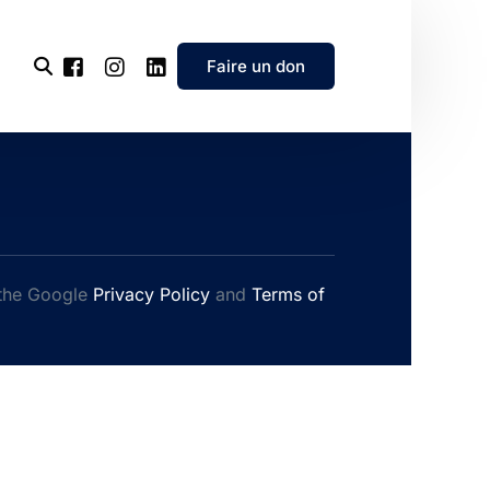
Faire un don
l’association
e
 the Google
Privacy Policy
and
Terms of
’association