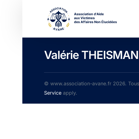
Valérie THEISMA
© www.association-avane.fr 2026. Tous 
Service
apply.