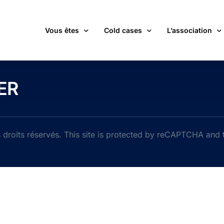
Vous êtes
Cold cases
L’association
victime d’une affaire non élucidée
La carte des cold cases
Adhérer
ER
expert ou professionnel(le) du monde judiciaire
La liste des cold cases
Les membres de 
passionné(e) par les cold cases
Les articles de l’association
Les nouvelles
un futur adhérent ou bénévole
Devenir bénévol
droits réservés. This site is protected by reCAPTCHA and
étudiant(e)
Les valeurs de l
journaliste
Contact