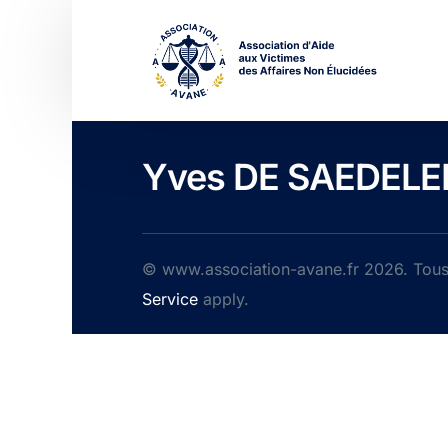
Yves DE SAEDELE
© www.association-avane.fr 2026. Tous 
Service
apply.