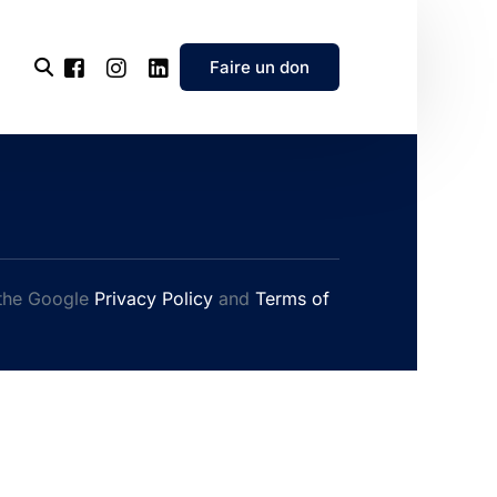
Faire un don
l’association
e
 the Google
Privacy Policy
and
Terms of
’association