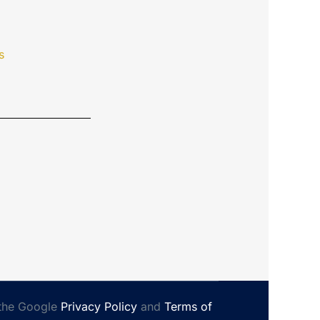
s
 the Google
Privacy Policy
and
Terms of