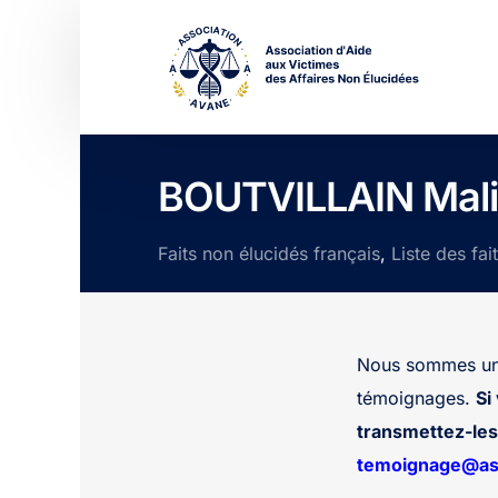
BOUTVILLAIN Mal
Faits non élucidés français
,
Liste des fai
Nous sommes une
témoignages.
Si
transmettez-les 
temoignage@ass