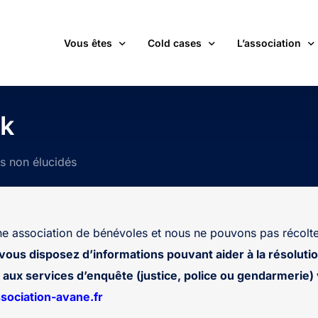
Vous êtes
Cold cases
L’association
victime d’une affaire non élucidée
La carte des cold cases
Adhérer
ik
expert ou professionnel(le) du monde judiciaire
La liste des cold cases
Les membres de 
ts non élucidés
passionné(e) par les cold cases
Les articles de l’association
Les nouvelles
un futur adhérent ou bénévole
Devenir bénévol
étudiant(e)
Les valeurs de l
 association de bénévoles et nous ne pouvons pas récolte
journaliste
Contact
 vous disposez d’informations pouvant aider à la résolutio
aux services d’enquête (justice, police ou gendarmerie) v
ociation-avane.fr