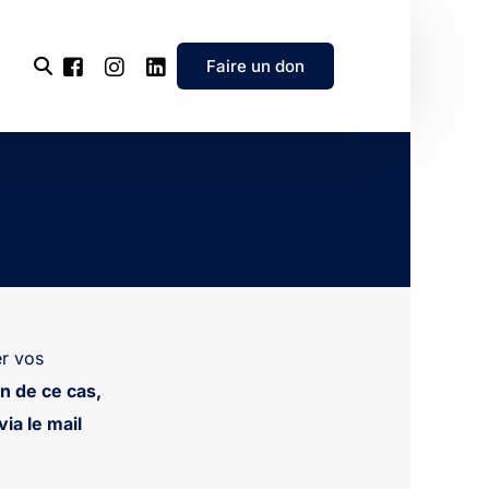
Faire un don
l’association
e
’association
r vos
n de ce cas,
ia le mail