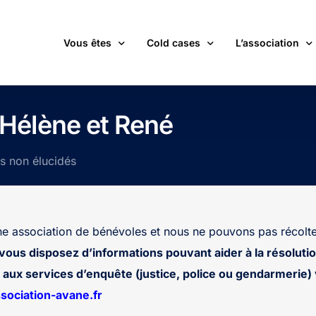
Vous êtes
Cold cases
L’association
victime d’une affaire non élucidée
La carte des cold cases
Adhérer
élène et René
expert ou professionnel(le) du monde judiciaire
La liste des cold cases
Les membres de 
ts non élucidés
passionné(e) par les cold cases
Les articles de l’association
Les nouvelles
un futur adhérent ou bénévole
Devenir bénévol
étudiant(e)
Les valeurs de l
 association de bénévoles et nous ne pouvons pas récolte
journaliste
Contact
 vous disposez d’informations pouvant aider à la résolutio
aux services d’enquête (justice, police ou gendarmerie) v
ociation-avane.fr