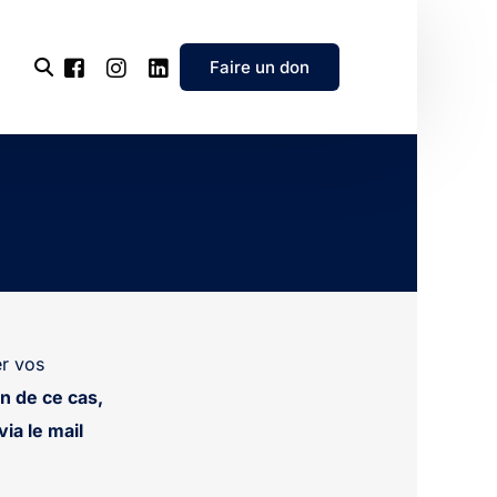
Faire un don
l’association
e
’association
r vos
n de ce cas,
ia le mail