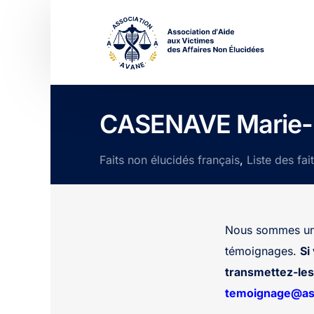
CASENAVE Marie-H
Faits non élucidés français
,
Liste des fai
Nous sommes une
témoignages.
Si
transmettez-les 
temoignage@ass