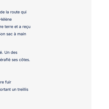
de la route qui
-Hélène
e terre et a reçu
 Son sac à main
sé. Un des
éraflé ses côtes.
re fuir
tant un treillis