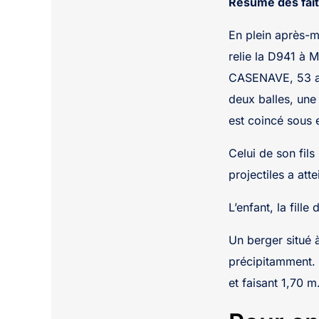
Résumé des fait
En plein après-m
relie la D941 à 
CASENAVE, 53 ans
deux balles, une
est coincé sous el
Celui de son fil
projectiles a at
L’enfant, la fill
Un berger situé 
précipitamment. 
et faisant 1,70 m