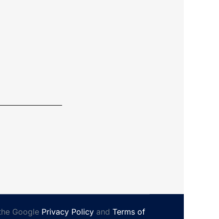
 the Google
Privacy Policy
and
Terms of