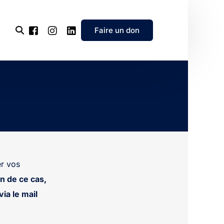
Faire un don
l’association
e
’association
r vos
n de ce cas,
ia le mail