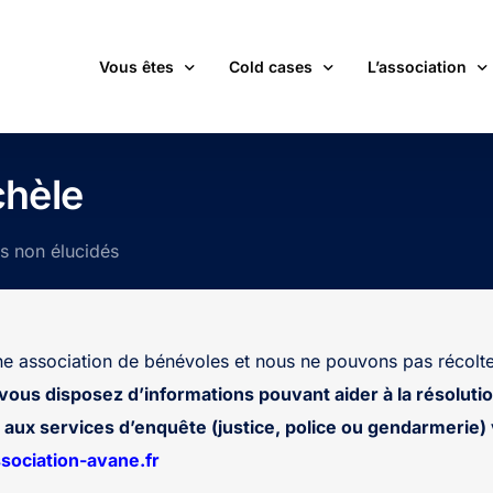
Vous êtes
Cold cases
L’association
victime d’une affaire non élucidée
La carte des cold cases
Adhérer
hèle
expert ou professionnel(le) du monde judiciaire
La liste des cold cases
Les membres de 
ts non élucidés
passionné(e) par les cold cases
Les articles de l’association
Les nouvelles
un futur adhérent ou bénévole
Devenir bénévol
étudiant(e)
Les valeurs de l
 association de bénévoles et nous ne pouvons pas récolte
journaliste
Contact
 vous disposez d’informations pouvant aider à la résolutio
aux services d’enquête (justice, police ou gendarmerie) v
ociation-avane.fr