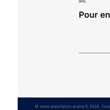
ans.
Pour en
© www.association-avane.fr 2026. Tous 