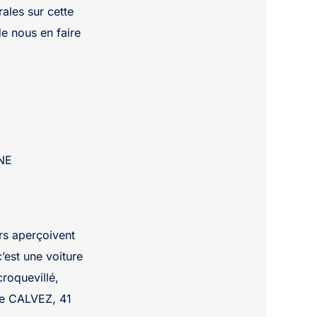
ales sur cette
de nous en faire
SNE
rs aperçoivent
’est une voiture
croquevillé,
le CALVEZ, 41