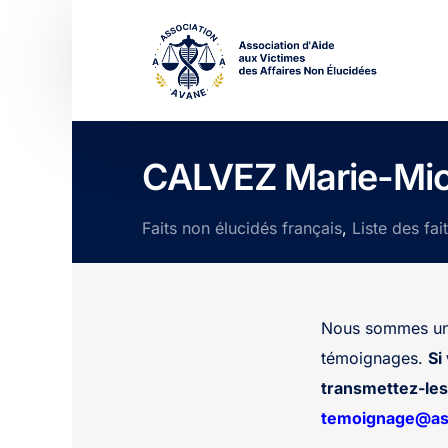
CALVEZ Marie-Mic
Faits non élucidés français
,
Liste des fai
Nous sommes une
témoignages.
Si
transmettez-les 
temoignage@ass