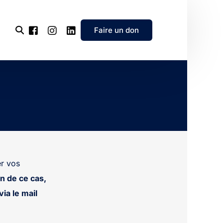
Faire un don
l’association
e
’association
r vos
n de ce cas,
ia le mail