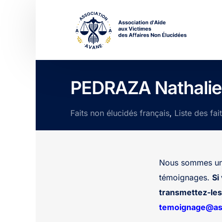
PEDRAZA Nathalie
Faits non élucidés français
,
Liste des fai
Nous sommes une
témoignages.
Si
transmettez-les 
temoignage@ass