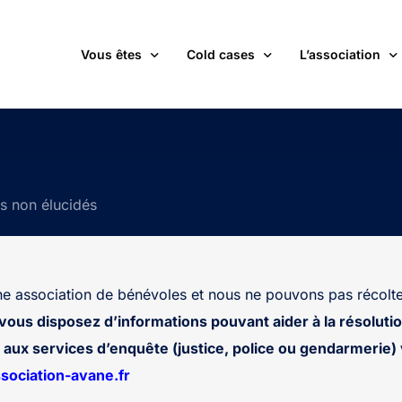
Vous êtes
Cold cases
L’association
victime d’une affaire non élucidée
La carte des cold cases
Adhérer
expert ou professionnel(le) du monde judiciaire
La liste des cold cases
Les membres de 
ts non élucidés
passionné(e) par les cold cases
Les articles de l’association
Les nouvelles
un futur adhérent ou bénévole
Devenir bénévol
étudiant(e)
Les valeurs de l
 association de bénévoles et nous ne pouvons pas récolte
journaliste
Contact
 vous disposez d’informations pouvant aider à la résolutio
aux services d’enquête (justice, police ou gendarmerie) v
ociation-avane.fr