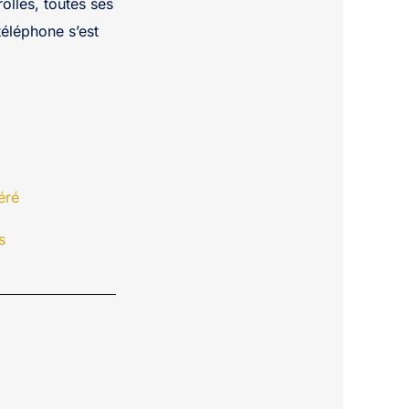
olles, toutes ses
téléphone s’est
éré
s