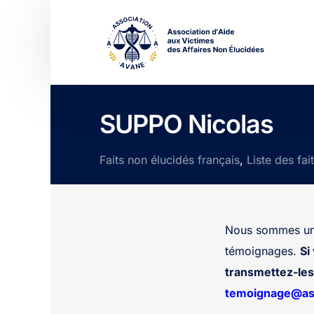
SUPPO Nicolas
Faits non élucidés français
,
Liste des fai
Nous sommes une
témoignages.
Si
transmettez-les 
temoignage@ass