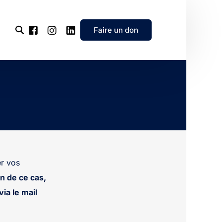
Faire un don
l’association
e
’association
r vos
n de ce cas,
ia le mail