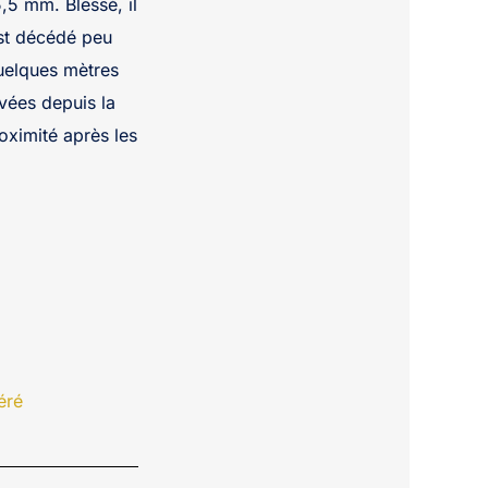
5,5 mm. Blessé, il
est décédé peu
quelques mètres
evées depuis la
roximité après les
éré