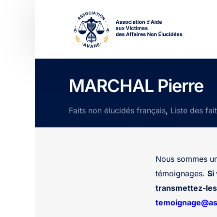
MARCHAL Pierre
Faits non élucidés français
,
Liste des fai
Nous sommes une
témoignages.
Si
transmettez-les 
temoignage@ass