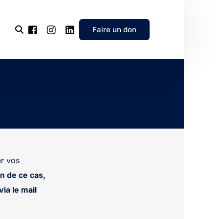
Faire un don
l’association
e
’association
r vos
n de ce cas,
ia le mail