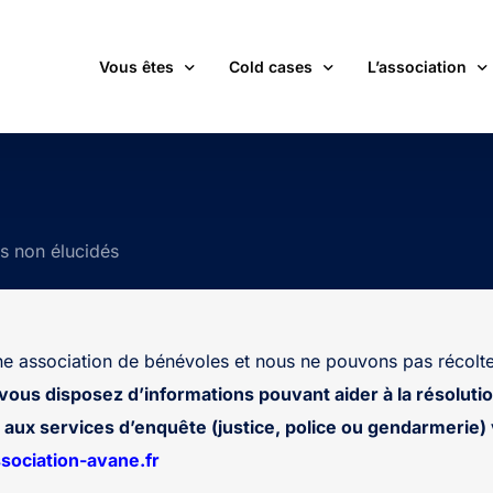
Vous êtes
Cold cases
L’association
victime d’une affaire non élucidée
La carte des cold cases
Adhérer
expert ou professionnel(le) du monde judiciaire
La liste des cold cases
Les membres de 
ts non élucidés
passionné(e) par les cold cases
Les articles de l’association
Les nouvelles
un futur adhérent ou bénévole
Devenir bénévol
étudiant(e)
Les valeurs de l
 association de bénévoles et nous ne pouvons pas récolte
journaliste
Contact
 vous disposez d’informations pouvant aider à la résolutio
aux services d’enquête (justice, police ou gendarmerie) v
ociation-avane.fr