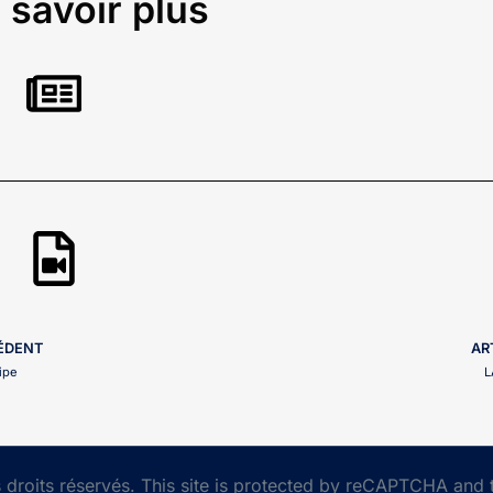
 savoir plus
CÉDENT
AR
ipe
L
droits réservés. This site is protected by reCAPTCHA and