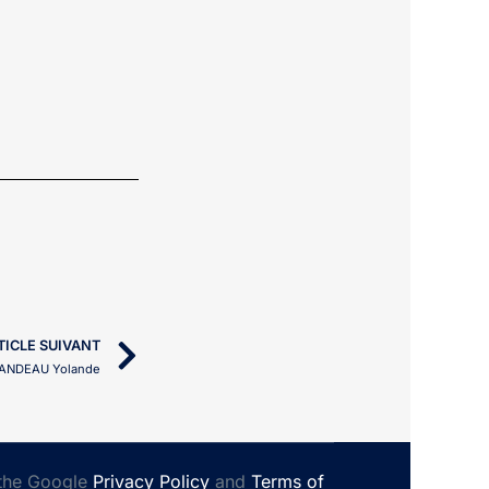
TICLE SUIVANT
ANDEAU Yolande
 the Google
Privacy Policy
and
Terms of