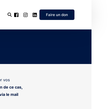
Faire un don
l’association
e
’association
r vos
n de ce cas,
ia le mail