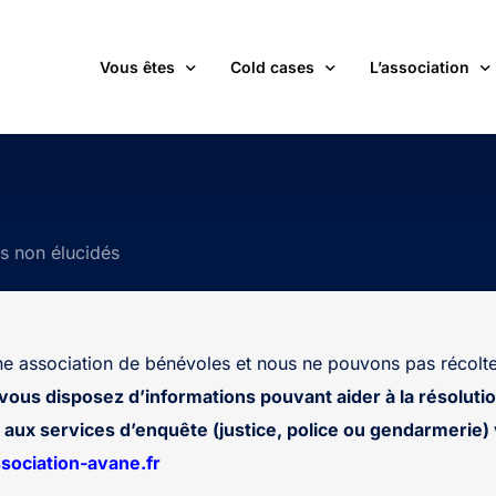
Vous êtes
Cold cases
L’association
victime d’une affaire non élucidée
La carte des cold cases
Adhérer
expert ou professionnel(le) du monde judiciaire
La liste des cold cases
Les membres de 
ts non élucidés
passionné(e) par les cold cases
Les articles de l’association
Les nouvelles
un futur adhérent ou bénévole
Devenir bénévol
étudiant(e)
Les valeurs de l
 association de bénévoles et nous ne pouvons pas récolte
journaliste
Contact
 vous disposez d’informations pouvant aider à la résolutio
aux services d’enquête (justice, police ou gendarmerie) v
ociation-avane.fr