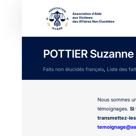
POTTIER Suzanne
Faits non élucidés français
,
Liste des fai
Nous sommes une
témoignages.
Si
transmettez-les 
temoignage@ass