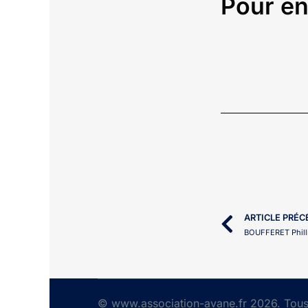
Pour en
ARTICLE PRÉ
BOUFFERET Phill
© www.association-avane.fr 2026. Tous 