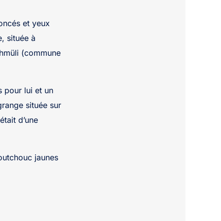
oncés et yeux
e, située à
achmüli (commune
s pour lui et un
range située sur
était d’une
caoutchouc jaunes