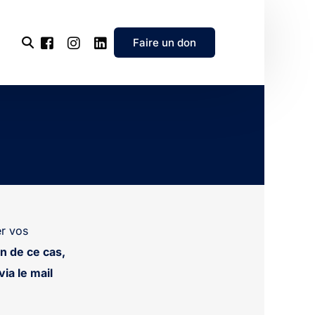
Faire un don
l’association
e
’association
r vos
n de ce cas,
ia le mail