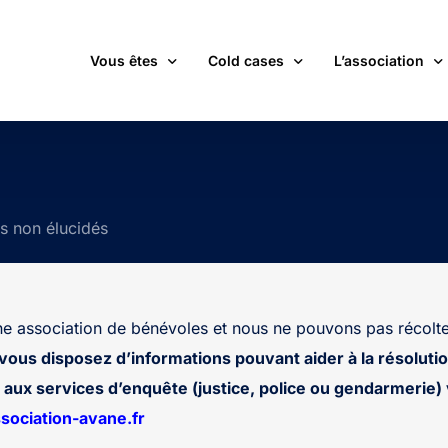
Vous êtes
Cold cases
L’association
victime d’une affaire non élucidée
La carte des cold cases
Adhérer
expert ou professionnel(le) du monde judiciaire
La liste des cold cases
Les membres de 
ts non élucidés
passionné(e) par les cold cases
Les articles de l’association
Les nouvelles
un futur adhérent ou bénévole
Devenir bénévol
étudiant(e)
Les valeurs de l
 association de bénévoles et nous ne pouvons pas récolte
journaliste
Contact
 vous disposez d’informations pouvant aider à la résolutio
aux services d’enquête (justice, police ou gendarmerie) v
ociation-avane.fr