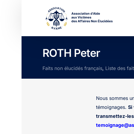
ROTH Peter
Faits non élucidés français
,
Liste des fai
Nous sommes une
témoignages.
Si
transmettez-les 
temoignage@ass