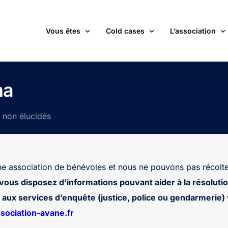
Vous êtes
Cold cases
L’association
victime d’une affaire non élucidée
La carte des cold cases
Adhérer
na
expert ou professionnel(le) du monde judiciaire
La liste des cold cases
Les membres de 
s non élucidés
passionné(e) par les cold cases
Les articles de l’association
Les nouvelles
un futur adhérent ou bénévole
Devenir bénévol
étudiant(e)
Les valeurs de l
 association de bénévoles et nous ne pouvons pas récolte
journaliste
Contact
 vous disposez d’informations pouvant aider à la résolutio
aux services d’enquête (justice, police ou gendarmerie) v
ociation-avane.fr