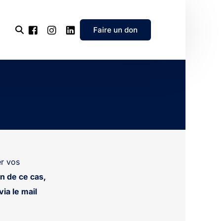
Faire un don
l’association
e
’association
r vos
n de ce cas,
ia le mail