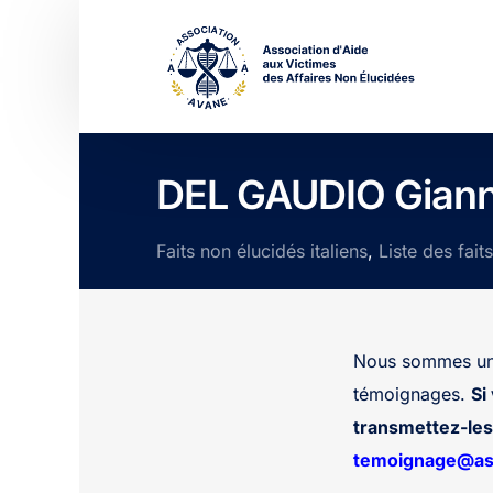
DEL GAUDIO Gian
Faits non élucidés italiens
,
Liste des fait
Nous sommes une
témoignages.
Si
transmettez-les 
temoignage@ass