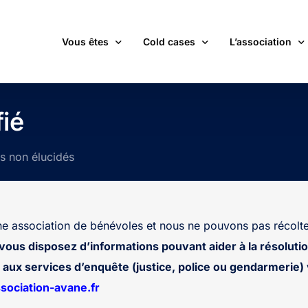
Vous êtes
Cold cases
L’association
victime d’une affaire non élucidée
La carte des cold cases
Adhérer
ié
expert ou professionnel(le) du monde judiciaire
La liste des cold cases
Les membres de 
ts non élucidés
passionné(e) par les cold cases
Les articles de l’association
Les nouvelles
un futur adhérent ou bénévole
Devenir bénévol
étudiant(e)
Les valeurs de l
 association de bénévoles et nous ne pouvons pas récolte
journaliste
Contact
 vous disposez d’informations pouvant aider à la résolutio
aux services d’enquête (justice, police ou gendarmerie) v
ociation-avane.fr