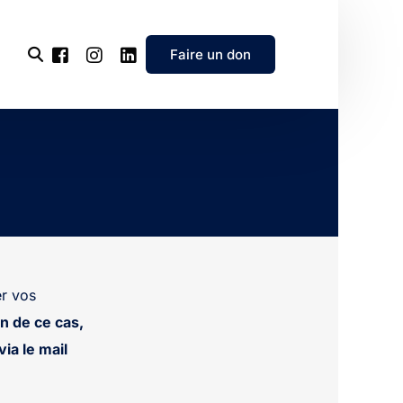
Faire un don
l’association
e
’association
r vos
n de ce cas,
ia le mail