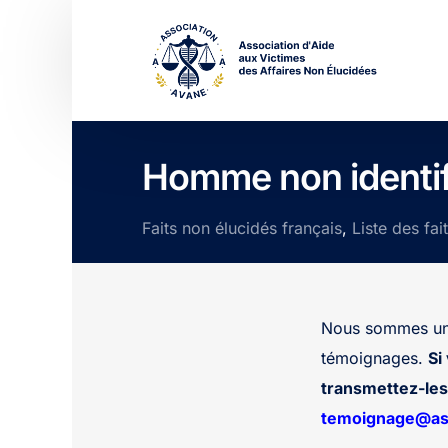
Homme non identif
Faits non élucidés français
,
Liste des fai
Nous sommes une
témoignages.
Si
transmettez-les 
temoignage@ass