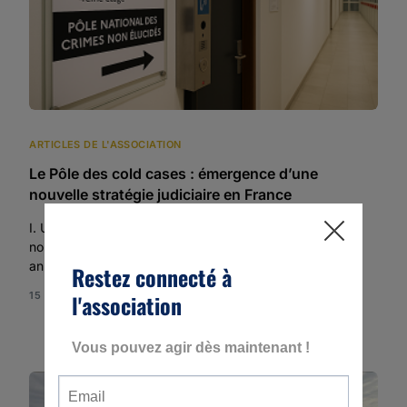
ARTICLES DE L'ASSOCIATION
Le Pôle des cold cases : émergence d’une
nouvelle stratégie judiciaire en France
I. Un bilan en voie de réussite 1) La mise en place d’une
nouvelle méthode proactive Depuis de nombreuses
années, les associations […]
15 MIN READ