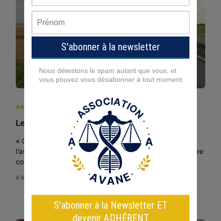
ARTICLES DE L'ASSOCIATION
Les crimes de la RN20
« Cette affaire nous a durablement marqués et savoir
l’assassin en liberté est insupportable […]. On la considère
comme un échec » conclut […]
9 MIN READ